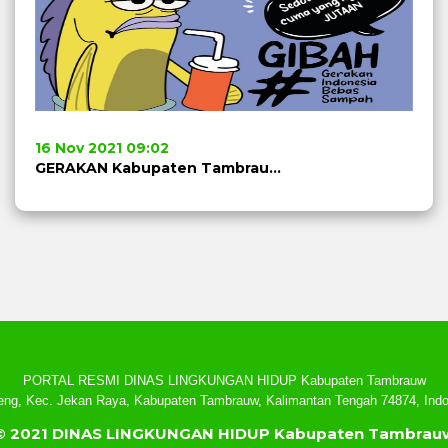
16 Nov 2021 09:02
GERAKAN Kabupaten Tambrauw BEBAS SAMPAH
PORTAL RESMI DINAS LINGKUNGAN HIDUP Kabupaten Tambrauw
ng, Kec. Jekan Raya, Kabupaten Tambrauw, Kalimantan Tengah 74874, Indo
© 2021 DINAS LINGKUNGAN HIDUP Kabupaten Tambrau